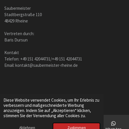
Saubermeister
Stadtbergstraße 110
48429 Rheine
Vertreten durch:
Baris Dursun
Kontakt
Telefon: +49 151 42044731/+49 151 42044731
Email: kontakt@saubermeister-rheine.de
© 2023 Saubermeister
Diese Website verwendet Cookies, um Ihr Erlebnis zu
verbessern und maßgeschneiderte Werbung
Mit Unterstützung von
Webador
anzuzeigen. Indem Sie auf „Akzeptieren“ klicken,
stimmen Sie der Verwendung aller Cookies zu.
Ablehnen
Zustimmen
E-Mail
Telefon
Karte
Instagram
WhatsApp